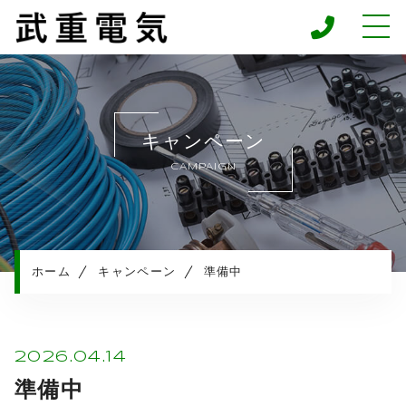
ホーム
当社について
キャンペーン
キャンペーン
CAMPAIGN
施工メニュー
施工実績
施工の流れ
よくある質問
ホーム
キャンペーン
準備中
お知らせ
コンテンツ
プライバシーポリシー
2026.04.14
準備中